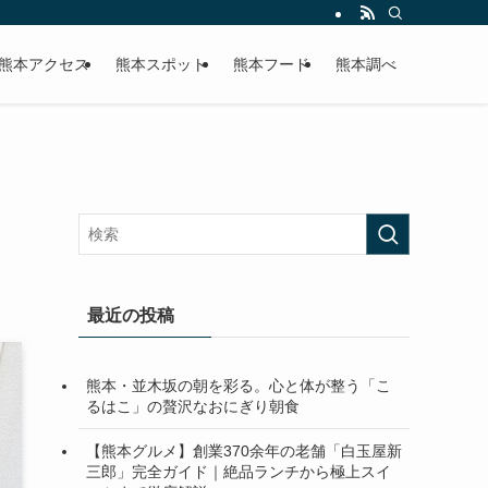
熊本アクセス
熊本スポット
熊本フード
熊本調べ
最近の投稿
熊本・並木坂の朝を彩る。心と体が整う「こ
るはこ」の贅沢なおにぎり朝食
【熊本グルメ】創業370余年の老舗「白玉屋新
三郎」完全ガイド｜絶品ランチから極上スイ