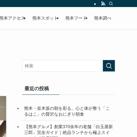
熊本アクセス
熊本スポット
熊本フード
熊本調べ
最近の投稿
熊本・並木坂の朝を彩る。心と体が整う「こ
るはこ」の贅沢なおにぎり朝食
【熊本グルメ】創業370余年の老舗「白玉屋新
三郎」完全ガイド｜絶品ランチから極上スイ