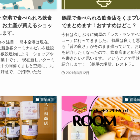
と空港で食べられる飲食
鶴屋で食べられる飲食店をくまプ
！お土産が買えるショッ
でまとめます！おすすめはどこ？
します。
今日は久しぶりに鶴屋の「レストランアベ
ュー」に行ってきました。 鶴屋は良くも
quare-o 注目！ 熊本空港は現在、
も「昔の良さ」がそのまま残っていて、お
でに新旅客ターミナルビルを建設
を紹介したくなったので、飲食店まとめ記
部仮設建物により、ショップや
を書きたいと思います。 ということで早
業中です。 現在新しいターミ
紹介します！ 【鶴屋の場所。レストラ...
設中の阿蘇くまもと空港に、九
好意で、ご招待いただ...
2021年3月12日
商業施設
商業