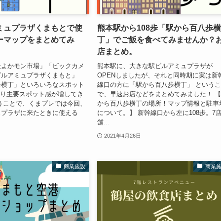
ミュプラザくまもとで使
熊本駅から108歩「駅から百八歩
ーマップをまとめてみ
丁」でご飯を食べてみませんか？
店まとめ。
後よかモン市場」「ビックカメ
熊本駅に、大きな駅ビルアミュプラザが
ビルアミュプラザくまもと」
OPENしましたが、それと同時期に実は新
歩横丁」といろいろなスポット
線口の方に「駅から百八歩横丁」 という
より主要スポット感が増してき
で、早速お店などをまとめてみました！ 
うことで、くまプレでは今回、
から百八歩横丁の場所！マップ情報と駐車
ュプラザに来たときに使える
について。】 新幹線口から左に108歩。7
舗...
2021年4月26日
商業施設
商業