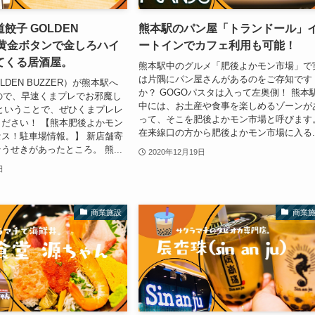
餃子 GOLDEN
熊本駅のパン屋「トランドール」
」黄金ボタンで金しろハイ
ートインでカフェ利用も可能！
てくる居酒屋。
熊本駅中のグルメ「肥後よかモン市場」で
は片隅にパン屋さんがあるのをご存知です
LDEN BUZZER）が熊本駅へ
か？ GOGOパスタは入って左奥側！ 熊本
たので、早速くまプレでお邪魔し
中には、お土産や食事を楽しめるゾーンが
ということで、ぜひくまプレレ
って、そこを肥後よかモン市場と呼びます
ださい！ 【熊本肥後よかモン
在来線口の方から肥後よかモン市場に入る..
ス！駐車場情報。】 新店舗寄
うせきがあったところ。 熊...
2020年12月19日
日
商業施設
商業