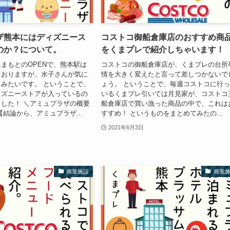
ザ熊本にはディズニース
コストコ御船倉庫店のおすすめ商
のか？について。
をくまプレで紹介しちゃいます！
まもとのOPENで、熊本駅は
コストコの御船倉庫店が、くまプレの台所
ておりますが、水子さんが気に
情を大きく変えたと言って差しつかないで
みたいです。 ということで、
ょう。 ということで、毎週コストコに行
ィズニーストアが入っているの
いるくまプレ引いては月見家が、コストコ
した！ ＼アミュプラザの概要
船倉庫店で買い漁った商品の中で、これは
【結論から、アミュプラザ...
すすめ！ というものをまとめてみたの...
2021年6月3日
商業施設
商業