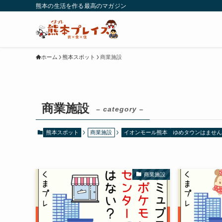
熊本の生活を作る最高のマガジン
ホーム
熊本スポット
商業施設
商業施設
– category –
熊本スポット
商業施設
イオンモール熊本
ゆめタウンはません
商業施設