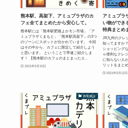
熊本駅、高架下、アミュプラザのカ
アミュプラザ
フェ全てまとめたから安心して。
い物ができ
特典まとめ
熊本駅には「熊本駅肥後よかモン市場」「ア
ミュプラザくまもと」「熊本駅高架下」の3つ
JR九州のクレジ
のゾーンにスポットが分かれています。 今回
知ってますか？
はその中から、カフェに限定して紹介しよう
ショッピング
と思います。 ということで早速ご紹介しま
ゃ便利なクレ
す！ 【熊本駅のカフェのまとまったエ...
に知らない人
リットをまとめ
2021年5月15日
2021年5月12日
商業施設