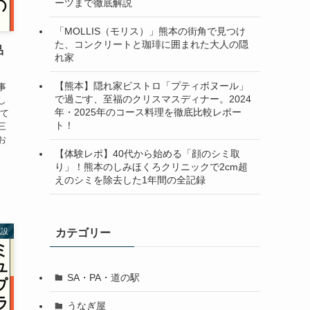
ーツまで徹底解説
「MOLLIS（モリス）」熊本の街角で見つけ
た、コンクリートと珈琲に囲まれた大人の隠
品
れ家
【熊本】隠れ家ビストロ「プティボヌール」
事
で過ごす、至福のクリスマスディナー。2024
し
年・2025年のコース料理を徹底比較レポー
って
ト！
三
お
【体験レポ】40代から始める「顔のシミ取
り」！熊本のしみほくろクリニックで2cm超
えのシミを除去した1年間の全記録
施設
カテゴリー
SA・PA・道の駅
うなぎ屋