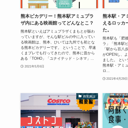
熊本ピカデリー！熊本駅アミュプラ
熊本駅・ア
ザ内にある映画館ってどんなとこ？
えるロッカ
た。
熊本駅といえばアミュプラザくまもとが賑わ
っていますが、そんな駅ビルの中に入ってい
熊本駅も「肥
る映画館は、熊本、ひいては九州でも初とな
ラ」「熊本駅
る熊本ピカデリーです。 ということで、早速
「駅から百八
くまプレでも行ってきたので、熊本に昔から
がOPENし、
ある「TOHO」「ユナイテッド・シネマ」...
ました。 とい
熊本駅・アミ
2021年5月6日
ロ...
2021年4月29日
商業施設