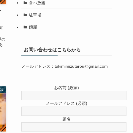
食べ放題
イ
駐車場
鶴屋
実
駅の
あ
お問い合わせはこちらから
。
.
メールアドレス：tukimimizutarou@gmail.com
お名前 (必須)
施設
メールアドレス (必須)
題名