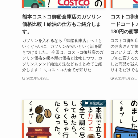
熊本コストコ御船倉庫店のガソリン
コストコ御
価格比較！給油の仕方もご紹介しま
ードコート
す。
180円の衝
ガソリンを入れるなら「御船倉庫店」へ！と
コストコ御船店
いうぐらいに、ガソリンが安いという話を聞
のお客さんで賑
きつけました。 今回は、コストコ御船店のガ
コといえば、
ソリン価格を熊本県の価格と比較しつつ、ガ
ブルに変える
ソリンスタンド給油方法などもまとめてご紹
しと商品が並ん
介します！ ＼コストコの全てが知りた...
りするだけでも
2021年5月25日
2021年5月22日
商業施設