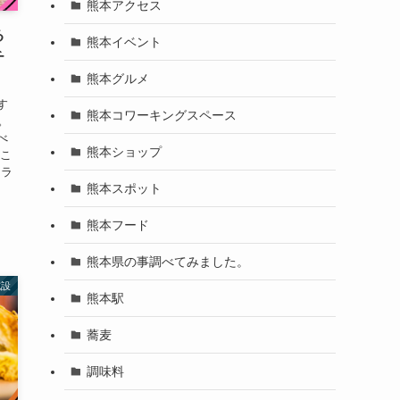
熊本アクセス
る
熊本イベント
チ
熊本グルメ
す
熊本コワーキングスペース
。
べ
熊本ショップ
うこ
クラ
熊本スポット
熊本フード
熊本県の事調べてみました。
施設
熊本駅
蕎麦
調味料