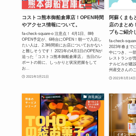
コストコ熊本御船倉庫店！OPEN時間
阿蘇くまも
やアクセス情報について。
店のまとめ
プもご紹介
fa-check-square-o 注意点！ 4月1日、8時
OPEN予定が、6時台にOPEN！朝一で入店し
fa-check-s
たい人は、2.3時間前にお店についておかない
2023年春ま
と難しそうです！ 2021年の4月1日のOPENが
中につき、一
迫った「コストコ熊本御船倉庫店」 当日のレ
レストランが営
ポートの前に、しっかりと状況把握をして
ナルビルが建
お...
州産交さんのご
2021年3月21日
2021年3月14日
商業施設