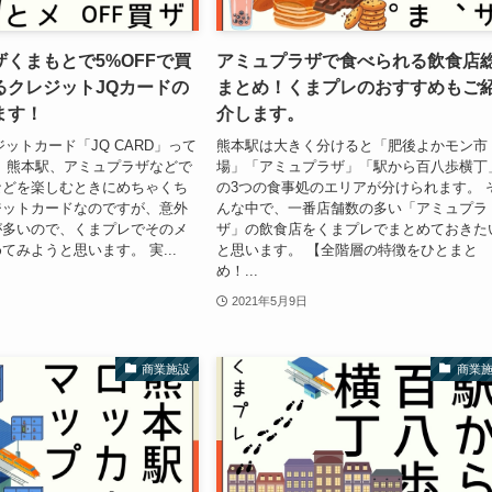
くまもとで5%OFFで買
アミュプラザで食べられる飲食店
るクレジットJQカードの
まとめ！くまプレのおすすめもご
ます！
介します。
ットカード「JQ CARD」って
熊本駅は大きく分けると「肥後よかモン市
 熊本駅、アミュプラザなどで
場」「アミュプラザ」「駅から百八歩横丁
などを楽しむときにめちゃくち
の3つの食事処のエリアが分けられます。 
ジットカードなのですが、意外
んな中で、一番店舗数の多い「アミュプラ
が多いので、くまプレでそのメ
ザ」の飲食店をくまプレでまとめておきた
てみようと思います。 実...
と思います。 【全階層の特徴をひとまと
め！...
2021年5月9日
商業施設
商業