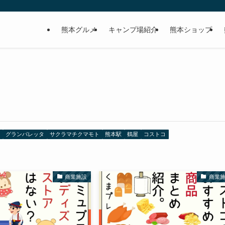
熊本グルメ
キャンプ場紹介
熊本ショップ
グランパレッタ
サクラマチクマモト
熊本駅
鶴屋
コストコ
商業施設
商業