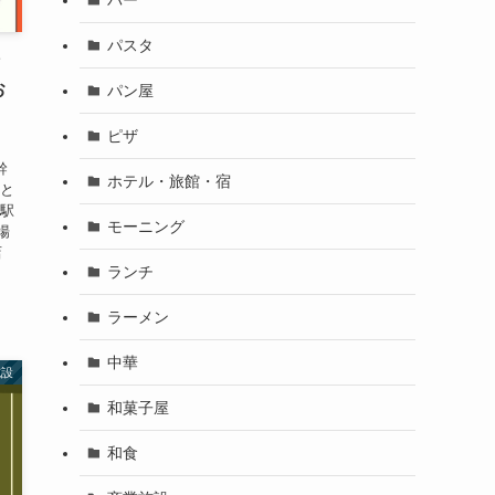
パスタ
横
お
パン屋
ピザ
幹
ホテル・旅館・宿
こと
【駅
モーニング
場
店
ランチ
ラーメン
中華
施設
和菓子屋
和食