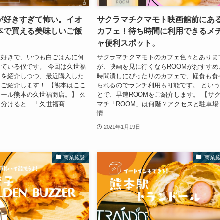
が好きすぎて怖い。イオ
サクラマチクマモト映画館前にあ
本で買える美味しいご飯
カフェ！待ち時間に利用できるメ
ャ便利スポット。
大好きで、いつも白ごはんに何
サクラマチクマモトのカフェ色々とありま
ている僕です。 今回は久世福
が、映画を見に行くならROOMがおすすめ
ろを紹介しつつ、最近購入した
時間潰しにぴったりのカフェで、軽食も食
ご紹介します！ 【熊本はここ
られるのでランチ利用も可能です。 とい
ール熊本の久世福商店。】 久
とで、早速ROOMをご紹介します。 【サ
分けると、「久世福商...
マチ「ROOM」は何階？アクセスと駐車場
情...
2021年1月19日
商業施設
商業