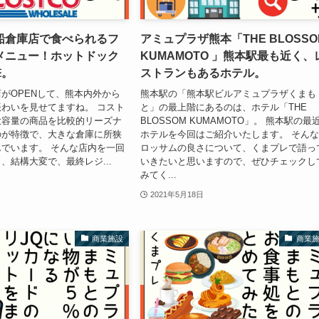
船倉庫店で食べられるフ
アミュプラザ熊本「THE BLOSSO
メニュー！ホットドック
KUMAMOTO 」熊本駅最も近く、
撃。
ストランもあるホテル。
がOPENして、熊本内外から
熊本駅の「熊本駅ビルアミュプラザくまも
わいを見せてますね。 コスト
と」の最上階にあるのは、ホテル「THE
大容量の商品を比較的リーズナ
BLOSSOM KUMAMOTO」。 熊本駅の最
のが特徴で、大きな倉庫に所狭
ホテルを今回はご紹介いたします。 そん
でいます。 そんな店内を一回
ロッサムの良さについて、くまプレで語っ
、結構大変で、最終レジ...
いきたいと思いますので、ぜひチェックし
みてく...
2021年5月18日
商業施設
商業