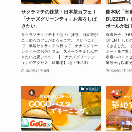
サクラマチの抹茶・日本茶カフェ！
熊本駅「寄道
「ナナズグリーンティ」お茶をしば
BUZZER
きたい。
ボールが出
サクラマチクマモトの地下に抹茶、日本茶が
寄道餃子 （GO
楽しめるカフェがあるんです。 ということ
OPEN！ し
で、早速サクラマチへ行って、ナナズグリー
てきました。 
ンティーのお茶カフェ、スイーツを楽しんで
ポートをご覧く
きたいと思います。 【「ナナズグリーンテ
市場へのアクセ
ィ」のアクセス、駐車場】 地下1Fの独...
道餃子は以前そ
2020年12月26日
2020年12月23
商業施設