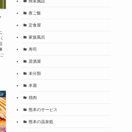
商業施設
夜ご飯
レ
定食屋
ニ
家族風呂
悪く
店
寿司
事
速ご
居酒屋
未分類
本屋
施設
焼肉
熊本のサービス
熊本の温泉処