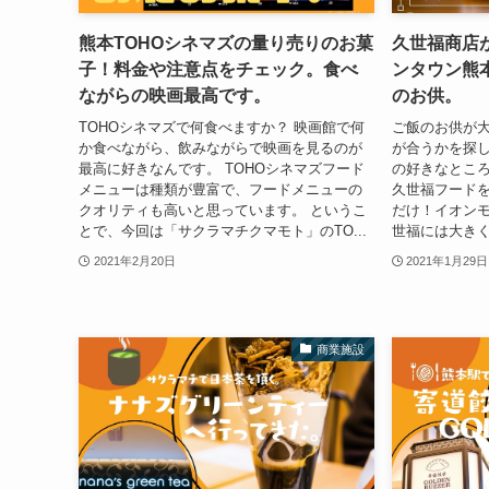
熊本TOHOシネマズの量り売りのお菓
久世福商店
子！料金や注意点をチェック。食べ
ンタウン熊
ながらの映画最高です。
のお供。
TOHOシネマズで何食べますか？ 映画館で何
ご飯のお供が
か食べながら、飲みながらで映画を見るのが
が合うかを探し
最高に好きなんです。 TOHOシネマズフード
の好きなとこ
メニューは種類が豊富で、フードメニューの
久世福フードを
クオリティも高いと思っています。 というこ
だけ！イオンモ
とで、今回は「サクラマチクマモト」のTO...
世福には大きく
2021年2月20日
2021年1月29日
商業施設