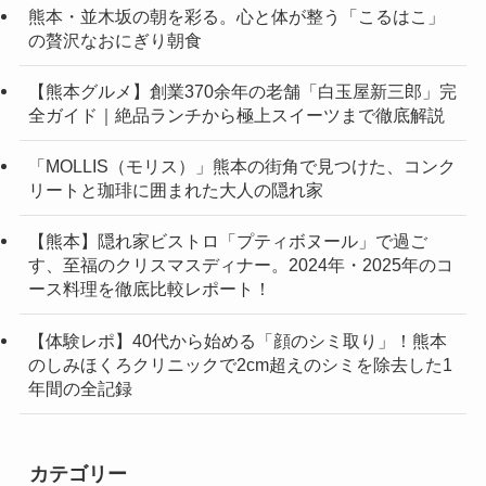
熊本・並木坂の朝を彩る。心と体が整う「こるはこ」
の贅沢なおにぎり朝食
【熊本グルメ】創業370余年の老舗「白玉屋新三郎」完
全ガイド｜絶品ランチから極上スイーツまで徹底解説
「MOLLIS（モリス）」熊本の街角で見つけた、コンク
リートと珈琲に囲まれた大人の隠れ家
【熊本】隠れ家ビストロ「プティボヌール」で過ご
す、至福のクリスマスディナー。2024年・2025年のコ
ース料理を徹底比較レポート！
【体験レポ】40代から始める「顔のシミ取り」！熊本
のしみほくろクリニックで2cm超えのシミを除去した1
年間の全記録
カテゴリー