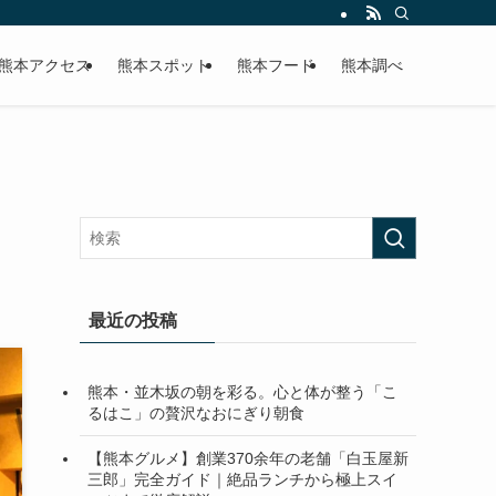
熊本アクセス
熊本スポット
熊本フード
熊本調べ
最近の投稿
熊本・並木坂の朝を彩る。心と体が整う「こ
るはこ」の贅沢なおにぎり朝食
【熊本グルメ】創業370余年の老舗「白玉屋新
三郎」完全ガイド｜絶品ランチから極上スイ