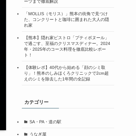
ーツまで徹底解説
「MOLLIS（モリス）」熊本の街角で見つけ
た、コンクリートと珈琲に囲まれた大人の隠
れ家
【熊本】隠れ家ビストロ「プティボヌール」
で過ごす、至福のクリスマスディナー。2024
年・2025年のコース料理を徹底比較レポー
ト！
【体験レポ】40代から始める「顔のシミ取
り」！熊本のしみほくろクリニックで2cm超
えのシミを除去した1年間の全記録
カテゴリー
SA・PA・道の駅
うなぎ屋