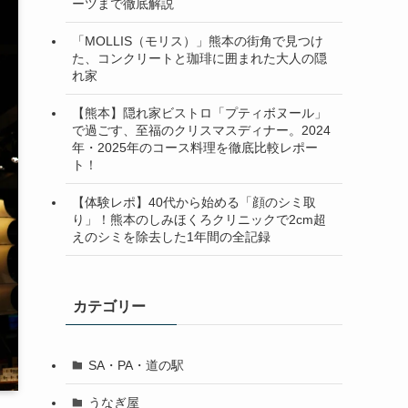
ーツまで徹底解説
「MOLLIS（モリス）」熊本の街角で見つけ
た、コンクリートと珈琲に囲まれた大人の隠
れ家
【熊本】隠れ家ビストロ「プティボヌール」
で過ごす、至福のクリスマスディナー。2024
年・2025年のコース料理を徹底比較レポー
ト！
【体験レポ】40代から始める「顔のシミ取
り」！熊本のしみほくろクリニックで2cm超
えのシミを除去した1年間の全記録
カテゴリー
SA・PA・道の駅
うなぎ屋