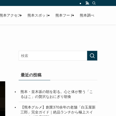
熊本アクセス
熊本スポット
熊本フード
熊本調べ
最近の投稿
熊本・並木坂の朝を彩る。心と体が整う「こ
るはこ」の贅沢なおにぎり朝食
【熊本グルメ】創業370余年の老舗「白玉屋新
三郎」完全ガイド｜絶品ランチから極上スイ