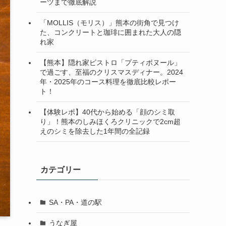
ーツまで徹底解説
「MOLLIS（モリス）」熊本の街角で見つけ
た、コンクリートと珈琲に囲まれた大人の隠
れ家
【熊本】隠れ家ビストロ「プティボヌール」
で過ごす、至福のクリスマスディナー。2024
年・2025年のコース料理を徹底比較レポー
ト！
【体験レポ】40代から始める「顔のシミ取
り」！熊本のしみほくろクリニックで2cm超
えのシミを除去した1年間の全記録
カテゴリー
SA・PA・道の駅
うなぎ屋