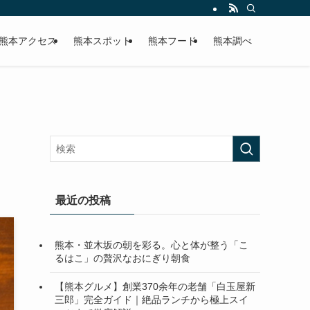
熊本アクセス
熊本スポット
熊本フード
熊本調べ
最近の投稿
熊本・並木坂の朝を彩る。心と体が整う「こ
るはこ」の贅沢なおにぎり朝食
【熊本グルメ】創業370余年の老舗「白玉屋新
三郎」完全ガイド｜絶品ランチから極上スイ