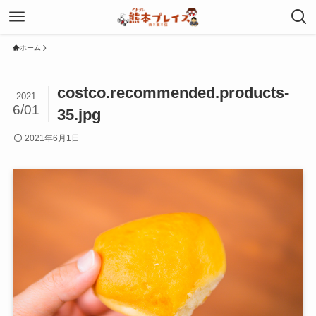
ホーム
costco.recommended.products-
2021
6/01
35.jpg
2021年6月1日