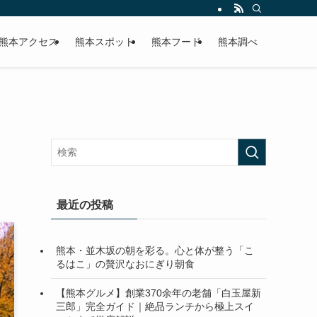
熊本アクセス
熊本スポット
熊本フード
熊本調べ
最近の投稿
熊本・並木坂の朝を彩る。心と体が整う「こ
るはこ」の贅沢なおにぎり朝食
【熊本グルメ】創業370余年の老舗「白玉屋新
三郎」完全ガイド｜絶品ランチから極上スイ