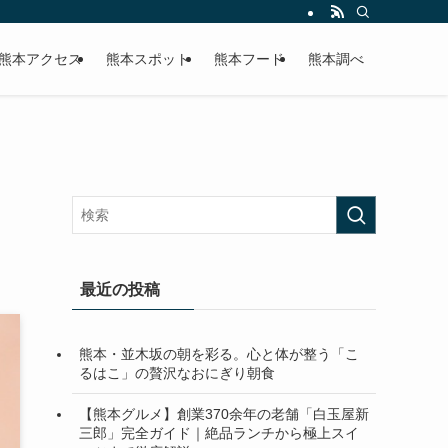
熊本アクセス
熊本スポット
熊本フード
熊本調べ
最近の投稿
熊本・並木坂の朝を彩る。心と体が整う「こ
るはこ」の贅沢なおにぎり朝食
【熊本グルメ】創業370余年の老舗「白玉屋新
三郎」完全ガイド｜絶品ランチから極上スイ