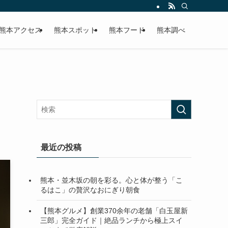
熊本アクセス
熊本スポット
熊本フード
熊本調べ
最近の投稿
熊本・並木坂の朝を彩る。心と体が整う「こ
るはこ」の贅沢なおにぎり朝食
【熊本グルメ】創業370余年の老舗「白玉屋新
三郎」完全ガイド｜絶品ランチから極上スイ