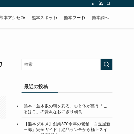
熊本アクセス
熊本スポット
熊本フード
熊本調べ
カ
最近の投稿
熊本・並木坂の朝を彩る。心と体が整う「こ
るはこ」の贅沢なおにぎり朝食
【熊本グルメ】創業370余年の老舗「白玉屋新
三郎」完全ガイド｜絶品ランチから極上スイ