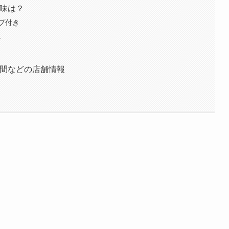
お味は？
プ付き
。
。
業時間などの店舗情報