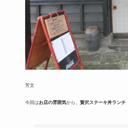
芳文
今回は
お店の雰囲気
から、
贅沢ステーキ丼ランチ