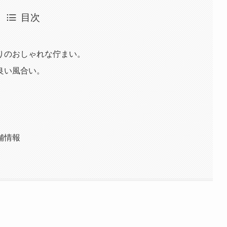
目次
りのおしゃれな佇まい。
良い風合い。
舗情報