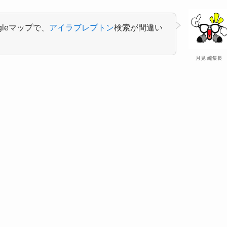
leマップで、
アイラブレプトン
検索が間違い
月見 編集長