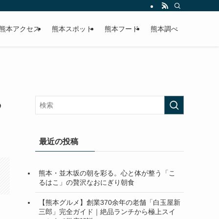
熊本アクセス
熊本スポット
熊本フード
熊本調べ
る
最近の投稿
熊本・並木坂の朝を彩る。心と体が整う「こ
るはこ」の贅沢なおにぎり朝食
【熊本グルメ】創業370余年の老舗「白玉屋新
三郎」完全ガイド｜絶品ランチから極上スイ